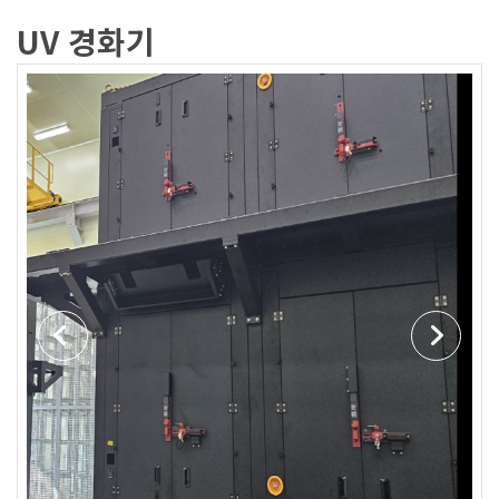
UV 경화기
Previous
Next