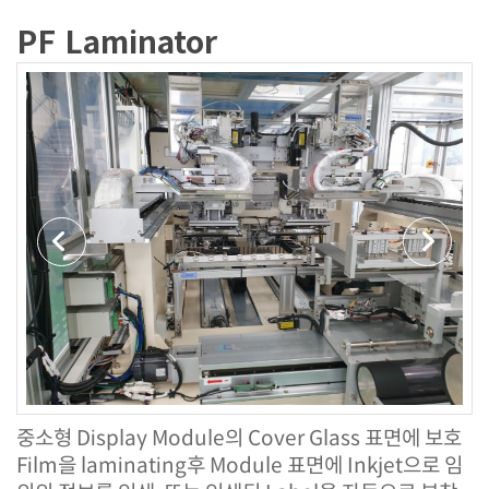
PF Laminator
Previous
Next
중소형 Display Module의 Cover Glass 표면에 보호
Film을 laminating후 Module 표면에 Inkjet으로 임